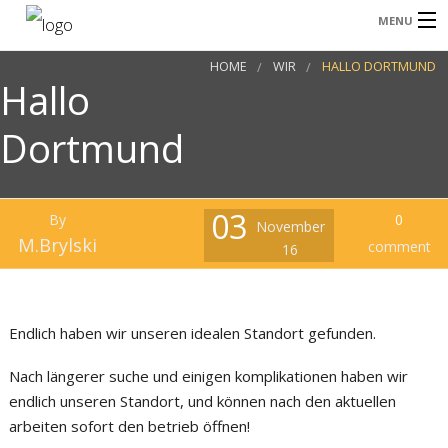
MENU
HOME
WIR
HALLO DORTMUND
HOME
Hallo
B
LEISTUNGEN
Dortmund
GALERIE
KONTAKT
03
By
0
S
November
M.Brylski
comment
16
B
Endlich haben wir unseren idealen Standort gefunden.
B
Nach längerer suche und einigen komplikationen haben wir
endlich unseren Standort, und können nach den aktuellen
S
arbeiten sofort den betrieb öffnen!