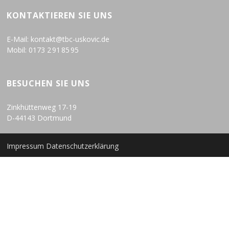
KONTAKTIEREN SIE UNS
E-Mail: kontakt@tbc-uskovic.de
Mobil: 0173 2 91 85 95
BESUCHEN SIE UNS
Zinkhüttenweg 17-19
D-44143 Dortmund
Impressum
Datenschutzerklärung